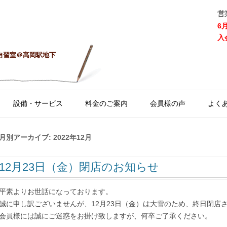
営
6
入
自習室＠高岡駅地下
コ
ン
設備・サービス
料金のご案内
会員様の声
よく
テ
ン
ツ
へ
月別アーカイブ:
2022年12月
ス
キ
ッ
12月23日（金）閉店のお知らせ
プ
平素よりお世話になっております。
誠に申し訳ございませんが、12月23日（金）は大雪のため、終日閉店
会員様には誠にご迷惑をお掛け致しますが、何卒ご了承ください。