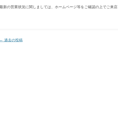
最新の営業状況に関しましては、ホームページ等をご確認の上でご来店
投
←
過去の投稿
稿
ナ
ビ
ゲ
ー
シ
ョ
ン