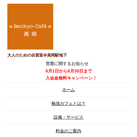
大人のための自習室＠高岡駅地下
営業に関するお知らせ
6月1日から6月30日まで
入会金無料キャンペーン！
コ
ホーム
ン
テ
ン
勉強カフェとは？
ツ
へ
ス
設備・サービス
キ
ッ
プ
料金のご案内