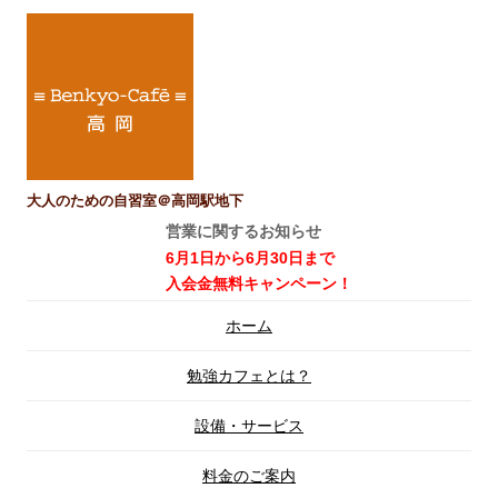
大人のための自習室＠高岡駅地下
営業に関するお知らせ
6月1日から6月30日まで
入会金無料キャンペーン！
コ
ホーム
ン
テ
ン
勉強カフェとは？
ツ
へ
ス
設備・サービス
キ
ッ
プ
料金のご案内