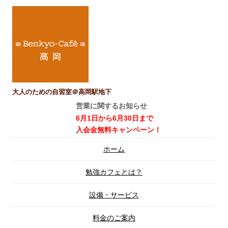
大人のための自習室＠高岡駅地下
営業に関するお知らせ
6月1日から6月30日まで
入会金無料キャンペーン！
コ
ホーム
ン
テ
ン
勉強カフェとは？
ツ
へ
ス
設備・サービス
キ
ッ
プ
料金のご案内