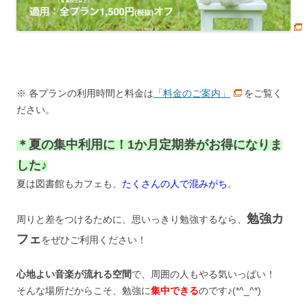
※ 各プランの利用時間と料金は
「料金のご案内」
をご覧く
ださい。
＊夏の集中利用に！1か月定期券がお得になりま
した♪
夏は図書館もカフェも、
たくさんの人で混みがち
。
勉強カ
周りと差をつけるために、思いっきり勉強するなら、
フェ
をぜひご利用ください！
心地よい音楽が流れる空間
で、周囲の人もやる気いっぱい！
そんな場所だからこそ、勉強に
集中できる
のです♪(*^_^*)