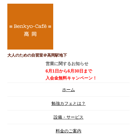
大人のための自習室＠高岡駅地下
営業に関するお知らせ
6月1日から6月30日まで
入会金無料キャンペーン！
コ
ホーム
ン
テ
ン
勉強カフェとは？
ツ
へ
ス
設備・サービス
キ
ッ
プ
料金のご案内