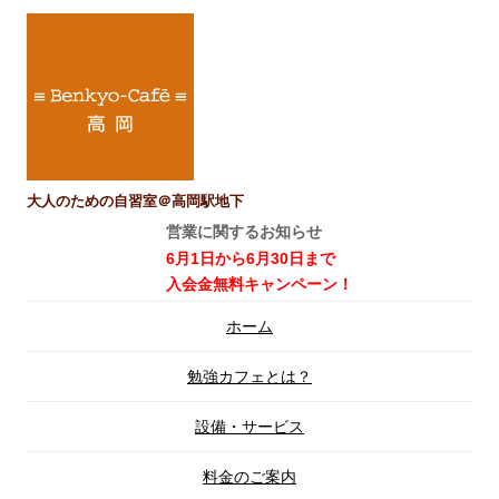
大人のための自習室＠高岡駅地下
営業に関するお知らせ
6月1日から6月30日まで
入会金無料キャンペーン！
コ
ホーム
ン
テ
ン
勉強カフェとは？
ツ
へ
ス
設備・サービス
キ
ッ
プ
料金のご案内