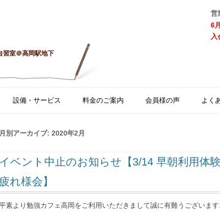
営
6
入
自習室＠高岡駅地下
コ
ン
設備・サービス
料金のご案内
会員様の声
よく
テ
ン
ツ
へ
月別アーカイブ:
2020年2月
ス
キ
ッ
イベント中止のお知らせ【3/14 早朝利用体
プ
疲れ様会】
平素より勉強カフェ高岡をご利用いただきまして誠に有難うございます