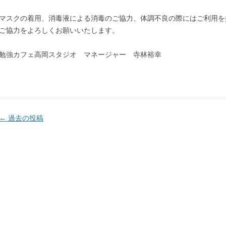
マスクの着用、消毒液による消毒のご協力、体調不良の際にはご利用を
ご協力をよろしくお願いいたします。
勉強カフェ高岡スタジオ マネージャー 寺林裕幸
投
←
過去の投稿
稿
ナ
ビ
ゲ
ー
シ
ョ