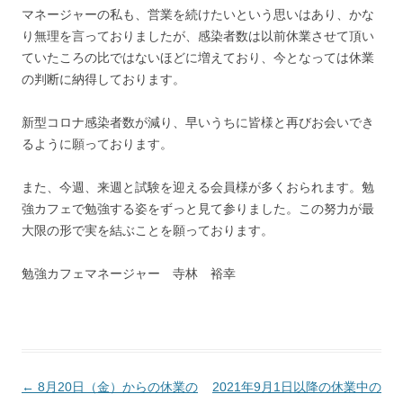
マネージャーの私も、営業を続けたいという思いはあり、かな
り無理を言っておりましたが、感染者数は以前休業させて頂い
ていたころの比ではないほどに増えており、今となっては休業
の判断に納得しております。
新型コロナ感染者数が減り、早いうちに皆様と再びお会いでき
るように願っております。
また、今週、来週と試験を迎える会員様が多くおられます。勉
強カフェで勉強する姿をずっと見て参りました。この努力が最
大限の形で実を結ぶことを願っております。
勉強カフェマネージャー 寺林 裕幸
投
←
8月20日（金）からの休業の
2021年9月1日以降の休業中の