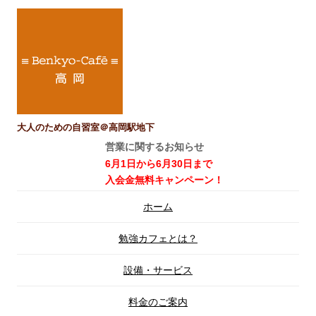
大人のための自習室＠高岡駅地下
営業に関するお知らせ
6月1日から6月30日まで
入会金無料キャンペーン！
コ
ホーム
ン
テ
ン
勉強カフェとは？
ツ
へ
ス
設備・サービス
キ
ッ
プ
料金のご案内